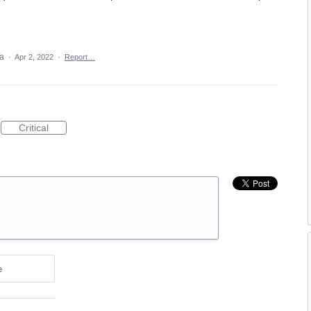
ea
·
Apr 2, 2022
·
Report…
Critical
e