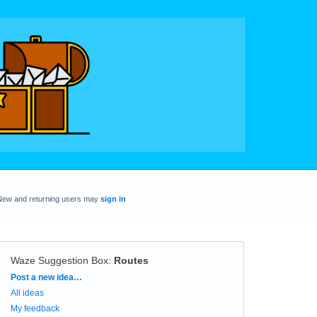
New and returning users may
sign in
Waze Suggestion Box
:
Routes
Categories
Post a new idea…
All ideas
My feedback