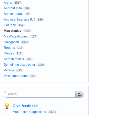
Alerts
1517
Android Auto
664
App language
84
App user Interface (UI)
829
Car Play
452
Map display
1106
My Waze Account
167
Navigation
4377
Reports
913
Routes
712
Search results
235
Something else / other
1150
Vehicle
423
Voice and Sound
839
Search
Give feedback
Map Editor Suggestions
1,664