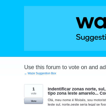
Skip
to
content
Use this forum to vote on and a
← Waze Suggestion Box
1
Indentificar zonas norte, su
tipo zona leste amarelo... C
vote
Olá, meu nome é Moisés, sou motorist
Vote
leste sul, norte,oeste seria legal se 