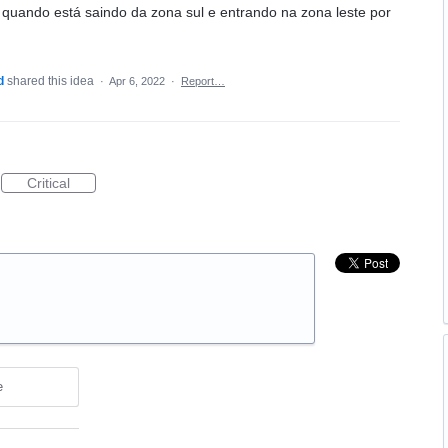
er quando está saindo da zona sul e entrando na zona leste por
d
shared this idea
·
Apr 6, 2022
·
Report…
Critical
e