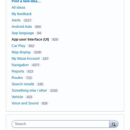
Categories
Post a new idea…
All ideas
My feedback
Alerts
1517
Android Auto
664
App language
84
App user Interface (UI)
829
Car Play
452
Map display
1106
My Waze Account
167
Navigation
4377
Reports
913
Routes
712
Search results
235
Something else / other
1150
Vehicle
423
Voice and Sound
839
Search