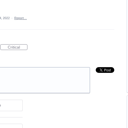
4, 2022
·
Report…
Critical
e