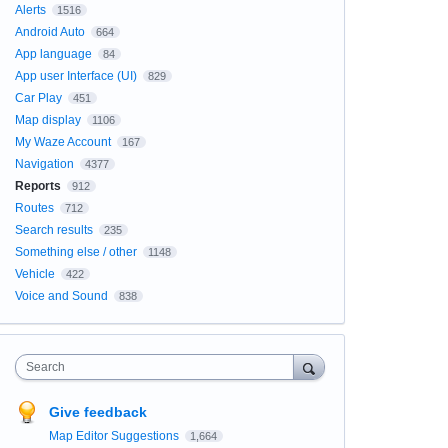
Alerts
1516
Android Auto
664
App language
84
App user Interface (UI)
829
Car Play
451
Map display
1106
My Waze Account
167
Navigation
4377
Reports
912
Routes
712
Search results
235
Something else / other
1148
Vehicle
422
Voice and Sound
838
Search
Give feedback
Map Editor Suggestions
1,664