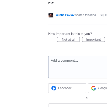
ילנה
Yelena Pavlov
shared this idea
·
Sep 2
How important is this to you?
Not at all
Important
Add a comment…
Facebook
Googl
or