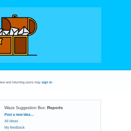
New and returning users may
sign in
Waze Suggestion Box
:
Reports
Categories
Post a new idea…
All ideas
My feedback