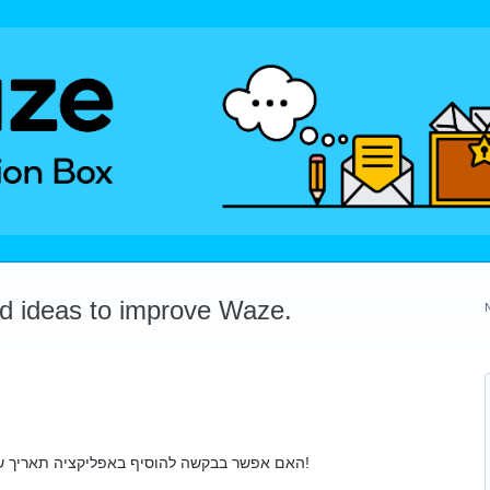
dd ideas to improve Waze.
האם אפשר בבקשה להוסיף באפליקציה תאריך שמירת המיקום למועדפים , זה חשוב מאוד!