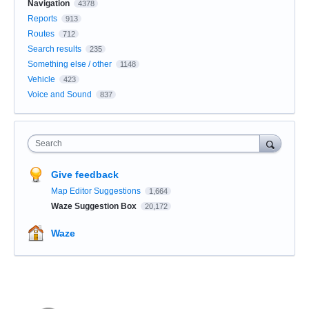
Navigation
4378
Reports
913
Routes
712
Search results
235
Something else / other
1148
Vehicle
423
Voice and Sound
837
Search
Give feedback
Map Editor Suggestions
1,664
Waze Suggestion Box
20,172
Waze