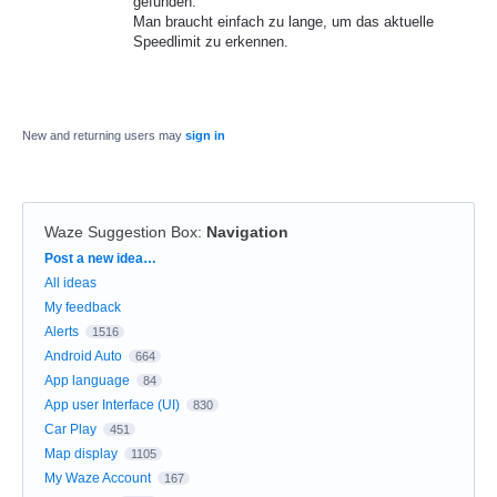
gefunden.
Man braucht einfach zu lange, um das aktuelle
Speedlimit zu erkennen.
New and returning users may
sign in
Waze Suggestion Box
:
Navigation
Categories
Post a new idea…
All ideas
My feedback
Alerts
1516
Android Auto
664
App language
84
App user Interface (UI)
830
Car Play
451
Map display
1105
My Waze Account
167