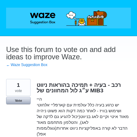
Skip
to
content
Use this forum to vote on and add
ideas to improve Waze.
← Waze Suggestion Box
1
רכב - בעיה + תמיכה בהוראות ניווט
ע״ג לול המחוונים של MIB3
vote
היי
Vote
יש כרגע בעיה כלל עולמית עם קארפליי
אלחוטי
ושימוש בוויז - לאחר כמה דקות הוא פשוט ניהיה
מאוד איטי וקיים לאג בניווט(יכול להגיע גם לדקה של
לאג), והטלפון מתחמם מאוד
הדבר לא קורה באפליקציות ניווט אחרות(גוגל/מפות
אפל)