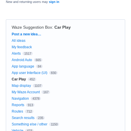
New and returning users may
sign in
Waze Suggestion Box
:
Car Play
Categories
Post a new idea…
All ideas
My feedback
Alerts
1517
Android Auto
665
App language
84
App user Interface (UI)
830
Car Play
452
Map display
1107
My Waze Account
167
Navigation
4378
Reports
913
Routes
712
Search results
235
Something else / other
1150
Vehicle
423