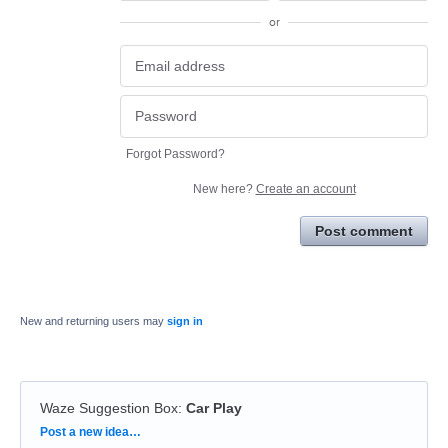
or
Forgot Password?
New here?
Create an account
Post comment
New and returning users may
sign in
Waze Suggestion Box
:
Car Play
Categories
Post a new idea…