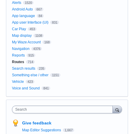
Alerts
1520
Android Auto
667
App language
84
App user Interface (UI)
831
Car Play
453
Map display
1108
My Waze Account
168
Navigation
4376
Reports
915
Routes
714
Search results
235
Something else / other
1151
Vehicle
423
Voice and Sound
841
Search
Give feedback
Map Editor Suggestions
1,667