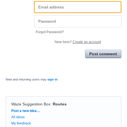
Forgot Password?
New here?
Create an account
Post comment
New and returning users may
sign in
Waze Suggestion Box
:
Routes
Categories
Post a new idea…
All ideas
My feedback