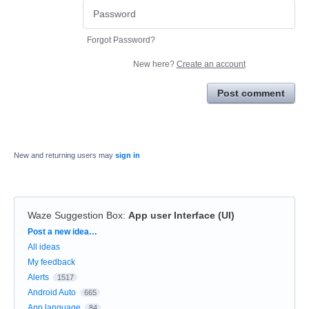
Forgot Password?
New here?
Create an account
Post comment
New and returning users may
sign in
Waze Suggestion Box
:
App user Interface (UI)
Categories
Post a new idea…
All ideas
My feedback
Alerts
1517
Android Auto
665
App language
84