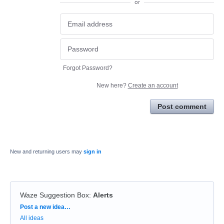
or
Forgot Password?
New here?
Create an account
Post comment
New and returning users may
sign in
Waze Suggestion Box
:
Alerts
Categories
Post a new idea…
All ideas