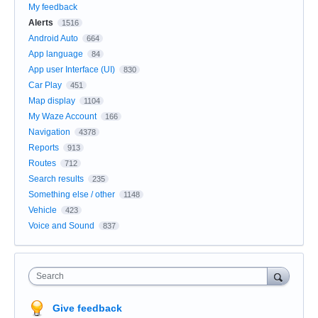
My feedback
Alerts
1516
Android Auto
664
App language
84
App user Interface (UI)
830
Car Play
451
Map display
1104
My Waze Account
166
Navigation
4378
Reports
913
Routes
712
Search results
235
Something else / other
1148
Vehicle
423
Voice and Sound
837
Search
Give feedback