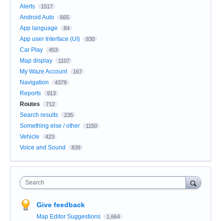
Alerts
1517
Android Auto
665
App language
84
App user Interface (UI)
830
Car Play
453
Map display
1107
My Waze Account
167
Navigation
4379
Reports
913
Routes
712
Search results
235
Something else / other
1150
Vehicle
423
Voice and Sound
839
Search
Give feedback
Map Editor Suggestions
1,664