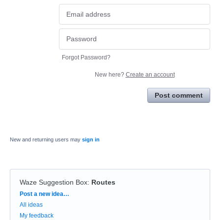
Forgot Password?
New here?
Create an account
Post comment
New and returning users may
sign in
Waze Suggestion Box
:
Routes
Categories
Post a new idea…
All ideas
My feedback