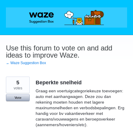
Skip
to
content
Use this forum to vote on and add
ideas to improve Waze.
← Waze Suggestion Box
5
Beperkte snelheid
votes
Graag een voertuigcategoriekeuze toevoegen:
auto met aanhangwagen. Deze zou dan
Vote
rekening moeten houden met lagere
maxinumsnelheden en verbodsbepalingen. Erg
handig voor bv vakantieverkeer met
caravans/vouwwagens en beroepsverkeer
(aannemers/hoveniers/etc).