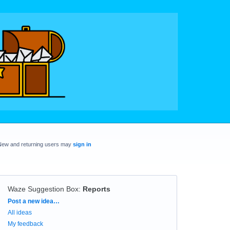
New and returning users may
sign in
Waze Suggestion Box
:
Reports
Categories
Post a new idea…
All ideas
My feedback