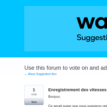
Skip
to
content
Use this forum to vote on and a
← Waze Suggestion Box
1
Enregistrement des vitesses
vote
Bonjour,
Vote
Ce serait super que nous puissions ret