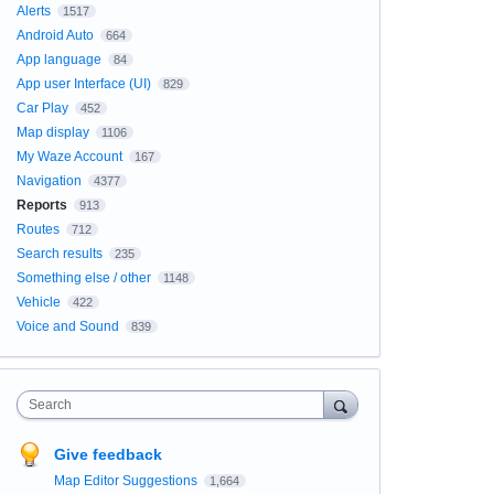
Alerts
1517
Android Auto
664
App language
84
App user Interface (UI)
829
Car Play
452
Map display
1106
My Waze Account
167
Navigation
4377
Reports
913
Routes
712
Search results
235
Something else / other
1148
Vehicle
422
Voice and Sound
839
Search
Give feedback
Map Editor Suggestions
1,664