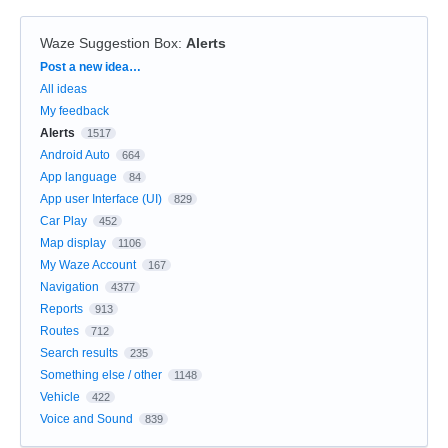
Waze Suggestion Box
:
Alerts
Categories
Post a new idea…
All ideas
My feedback
Alerts
1517
Android Auto
664
App language
84
App user Interface (UI)
829
Car Play
452
Map display
1106
My Waze Account
167
Navigation
4377
Reports
913
Routes
712
Search results
235
Something else / other
1148
Vehicle
422
Voice and Sound
839