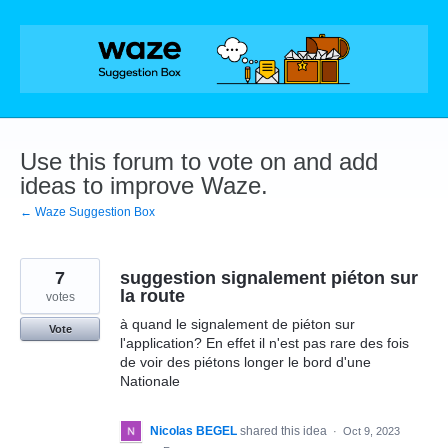
Skip
to
content
Use this forum to vote on and add
ideas to improve Waze.
← Waze Suggestion Box
7
suggestion signalement piéton sur
la route
votes
à quand le signalement de piéton sur
Vote
l'application? En effet il n'est pas rare des fois
de voir des piétons longer le bord d'une
Nationale
Nicolas BEGEL
shared this idea
·
Oct 9, 2023