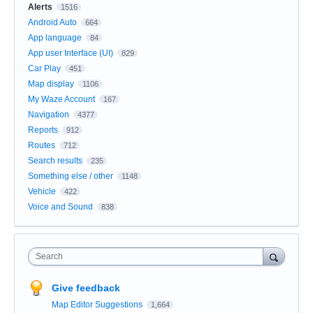
Alerts
1516
Android Auto
664
App language
84
App user Interface (UI)
829
Car Play
451
Map display
1106
My Waze Account
167
Navigation
4377
Reports
912
Routes
712
Search results
235
Something else / other
1148
Vehicle
422
Voice and Sound
838
Search
Give feedback
Map Editor Suggestions
1,664