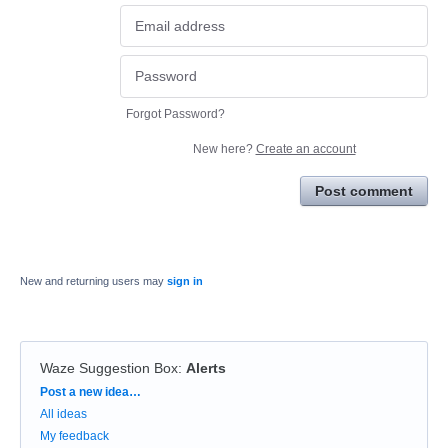
Forgot Password?
New here?
Create an account
Post comment
New and returning users may
sign in
Waze Suggestion Box
:
Alerts
Categories
Post a new idea…
All ideas
My feedback