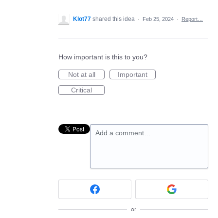
Klot77
shared this idea
·
Feb 25, 2024
·
Report…
How important is this to you?
Not at all
Important
Critical
Add a comment…
or