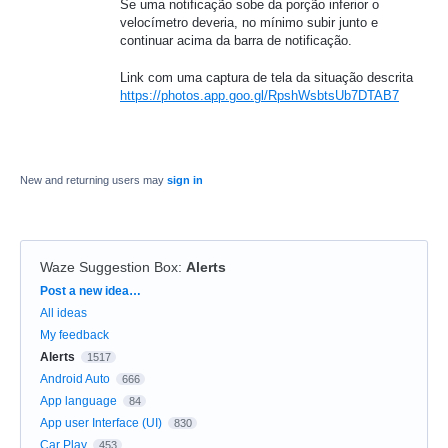
Se uma notificação sobe da porção inferior o
velocímetro deveria, no mínimo subir junto e
continuar acima da barra de notificação.
Link com uma captura de tela da situação descrita
https://photos.app.goo.gl/RpshWsbtsUb7DTAB7
New and returning users may
sign in
Waze Suggestion Box
:
Alerts
Categories
Post a new idea…
All ideas
My feedback
Alerts
1517
Android Auto
666
App language
84
App user Interface (UI)
830
Car Play
453