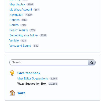
Map display
1107
My Waze Account
167
Navigation
4379
Reports
913
Routes
713
Search results
235
Something else / other
1151
Vehicle
423
Voice and Sound
839
Search
Give feedback
Map Editor Suggestions
1,664
Waze Suggestion Box
20,186
Waze