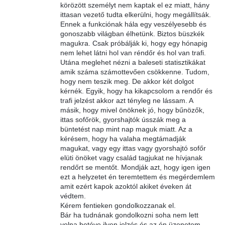
körözött személyt nem kaptak el ez miatt, hány
ittasan vezető tudta elkerülni, hogy megállítsák.
Ennek a funkciónak hála egy veszélyesebb és
gonoszabb világban élhetünk. Biztos büszkék
magukra. Csak próbálják ki, hogy egy hónapig
nem lehet látni hol van réndőr és hol van trafi.
Utána meglehet nézni a baleseti statisztikákat
amik száma számottevően csökkenne. Tudom,
hogy nem teszik meg. De akkor két dolgot
kérnék. Egyik, hogy ha kikapcsolom a rendőr és
trafi jelzést akkor azt tényleg ne lássam. A
másik, hogy mivel önöknek jó, hogy bűnözők,
ittas sofőrök, gyorshajtók ússzák meg a
büntetést nap mint nap maguk miatt. Az a
kérésem, hogy ha valaha megtámadják
magukat, vagy egy ittas vagy gyorshajtó sofőr
elüti önöket vagy család tagjukat ne hívjanak
rendőrt se mentőt. Mondják azt, hogy igen igen
ezt a helyzetet én teremtettem és megérdemlem
amit ezért kapok azoktól akiket éveken át
védtem.
Kérem fentieken gondolkozzanak el.
Bár ha tudnának gondolkozni soha nem lett
volna betéve ilyen jelzés és az én üzenetem