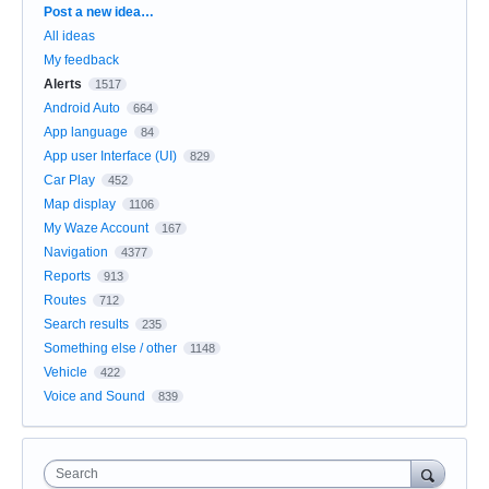
Categories
Post a new idea…
All ideas
My feedback
Alerts
1517
Android Auto
664
App language
84
App user Interface (UI)
829
Car Play
452
Map display
1106
My Waze Account
167
Navigation
4377
Reports
913
Routes
712
Search results
235
Something else / other
1148
Vehicle
422
Voice and Sound
839
Search