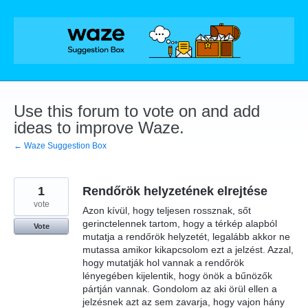
Skip
to
content
Use this forum to vote on and add
ideas to improve Waze.
← Waze Suggestion Box
1
Rendőrök helyzetének elrejtése
vote
Azon kívül, hogy teljesen rossznak, sőt
gerinctelennek tartom, hogy a térkép alapból
Vote
mutatja a rendőrök helyzetét, legalább akkor ne
mutassa amikor kikapcsolom ezt a jelzést. Azzal,
hogy mutatják hol vannak a rendőrök
lényegében kijelentik, hogy önök a bűnözők
pártján vannak. Gondolom az aki örül ellen a
jelzésnek azt az sem zavarja, hogy vajon hány