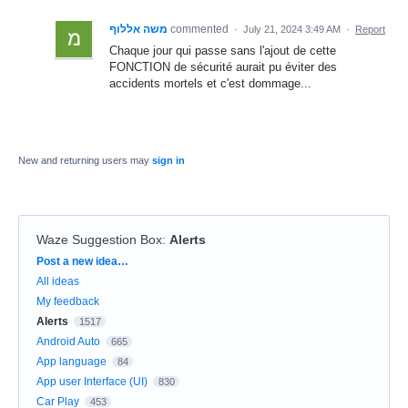
משה אללוף
commented
·
July 21, 2024 3:49 AM
·
Report
Chaque jour qui passe sans l'ajout de cette
FONCTION de sécurité aurait pu éviter des
accidents mortels et c'est dommage...
New and returning users may
sign in
Waze Suggestion Box
:
Alerts
Categories
Post a new idea…
All ideas
My feedback
Alerts
1517
Android Auto
665
App language
84
App user Interface (UI)
830
Car Play
453