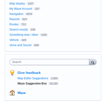
Map display
1107
My Waze Account
167
Navigation
4379
Reports
913
Routes
712
Search results
235
Something else / other
1150
Vehicle
423
Voice and Sound
839
Search
Give feedback
Map Editor Suggestions
1,664
Waze Suggestion Box
20,183
Waze