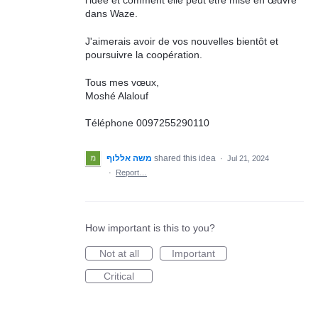
l'idée et comment elle peut être mise en œuvre
dans Waze.
J'aimerais avoir de vos nouvelles bientôt et
poursuivre la coopération.
Tous mes vœux,
Moshé Alalouf
Téléphone 0097255290110
משה אללוף
shared this idea
·
Jul 21, 2024
·
Report…
How important is this to you?
Not at all
Important
Critical