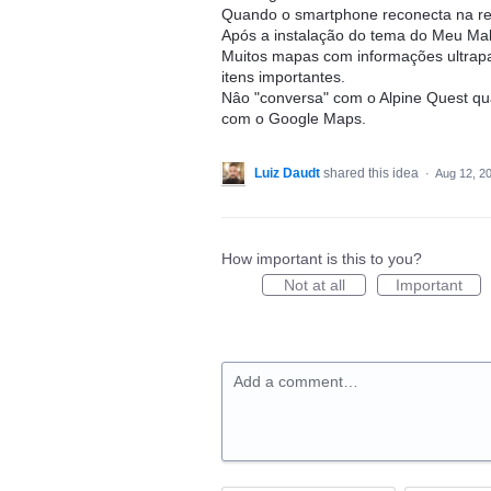
Quando o smartphone reconecta na red
Após a instalação do tema do Meu Mal
Muitos mapas com informações ultrapas
itens importantes.
Nâo "conversa" com o Alpine Quest q
com o Google Maps.
Luiz Daudt
shared this idea
·
Aug 12, 2
How important is this to you?
Not at all
Important
Add a comment…