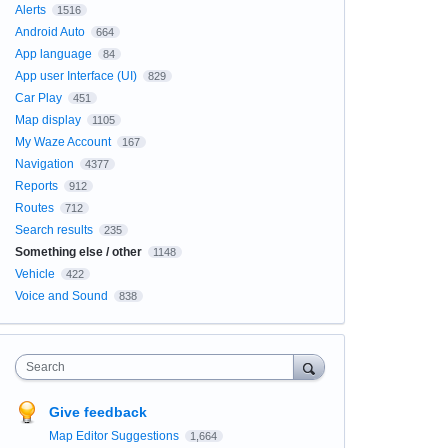
Alerts
1516
Android Auto
664
App language
84
App user Interface (UI)
829
Car Play
451
Map display
1105
My Waze Account
167
Navigation
4377
Reports
912
Routes
712
Search results
235
Something else / other
1148
Vehicle
422
Voice and Sound
838
Search
Give feedback
Map Editor Suggestions
1,664