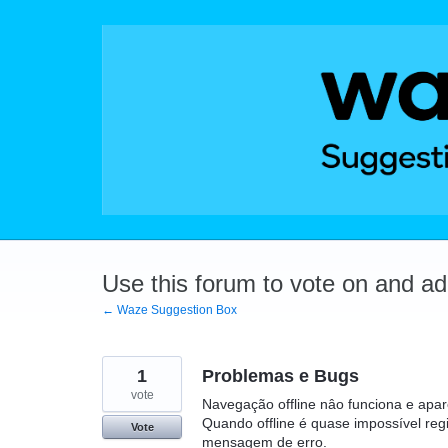
Skip
to
content
Use this forum to vote on and a
← Waze Suggestion Box
1
Problemas e Bugs
vote
Navegação offline nâo funciona e ap
Quando offline é quase impossível regi
Vote
mensagem de erro.