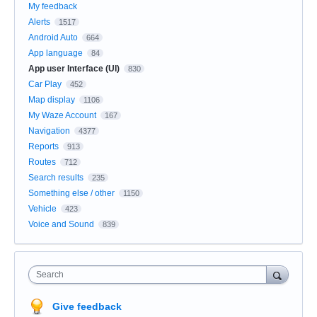
My feedback
Alerts
1517
Android Auto
664
App language
84
App user Interface (UI)
830
Car Play
452
Map display
1106
My Waze Account
167
Navigation
4377
Reports
913
Routes
712
Search results
235
Something else / other
1150
Vehicle
423
Voice and Sound
839
Search
Give feedback