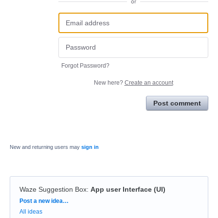
or
Forgot Password?
New here?
Create an account
Post comment
New and returning users may
sign in
Waze Suggestion Box
:
App user Interface (UI)
Categories
Post a new idea…
All ideas