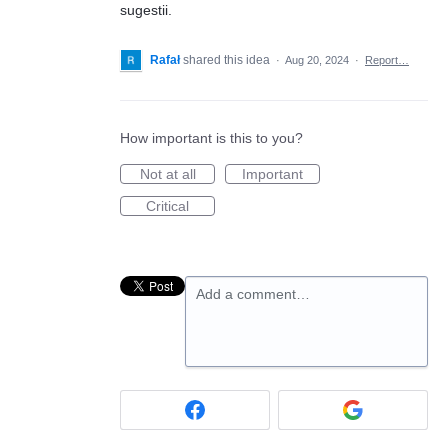
sugestii.
Rafał
shared this idea
·
Aug 20, 2024
·
Report…
How important is this to you?
Not at all
Important
Critical
Add a comment…