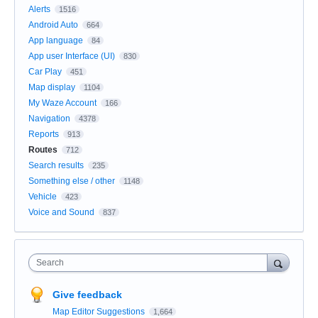
Alerts
1516
Android Auto
664
App language
84
App user Interface (UI)
830
Car Play
451
Map display
1104
My Waze Account
166
Navigation
4378
Reports
913
Routes
712
Search results
235
Something else / other
1148
Vehicle
423
Voice and Sound
837
Search
Give feedback
Map Editor Suggestions
1,664