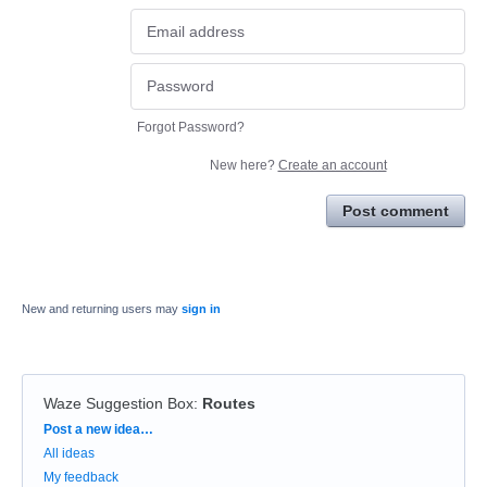
Forgot Password?
New here?
Create an account
Post comment
New and returning users may
sign in
Waze Suggestion Box
:
Routes
Categories
Post a new idea…
All ideas
My feedback