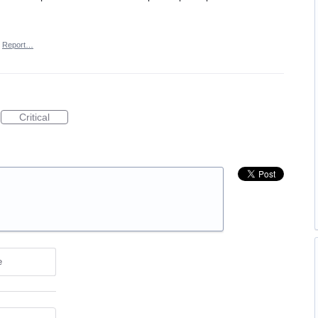
Report…
Critical
e