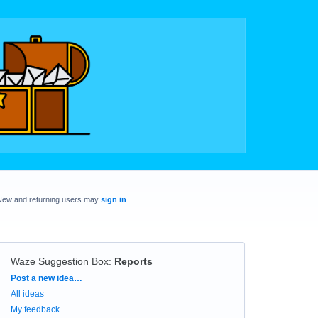
New and returning users may
sign in
Waze Suggestion Box
:
Reports
Categories
Post a new idea…
All ideas
My feedback