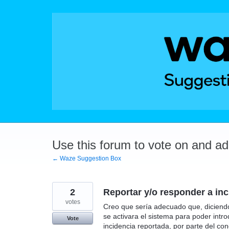
Skip
to
content
Use this forum to vote on and a
← Waze Suggestion Box
2
Reportar y/o responder a in
votes
Creo que sería adecuado que, diciend
se activara el sistema para poder introd
Vote
incidencia reportada, por parte del con