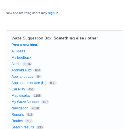
New and returning users may
sign in
Waze Suggestion Box
:
Something else / other
Categories
Post a new idea…
All ideas
My feedback
Alerts
1516
Android Auto
664
App language
84
App user Interface (UI)
830
Car Play
451
Map display
1105
My Waze Account
167
Navigation
4378
Reports
913
Routes
712
Search results
235