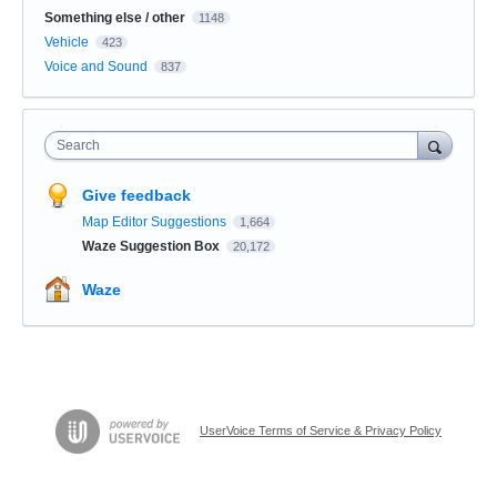
Something else / other
1148
Vehicle
423
Voice and Sound
837
Search
Give feedback
Map Editor Suggestions
1,664
Waze Suggestion Box
20,172
Waze
UserVoice Terms of Service & Privacy Policy