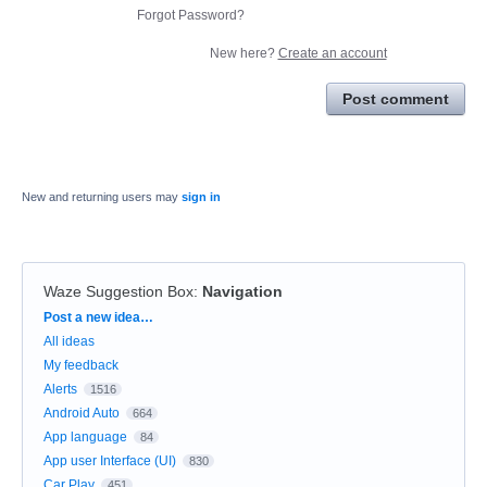
Forgot Password?
New here?
Create an account
Post comment
New and returning users may
sign in
Waze Suggestion Box
:
Navigation
Categories
Post a new idea…
All ideas
My feedback
Alerts
1516
Android Auto
664
App language
84
App user Interface (UI)
830
Car Play
451