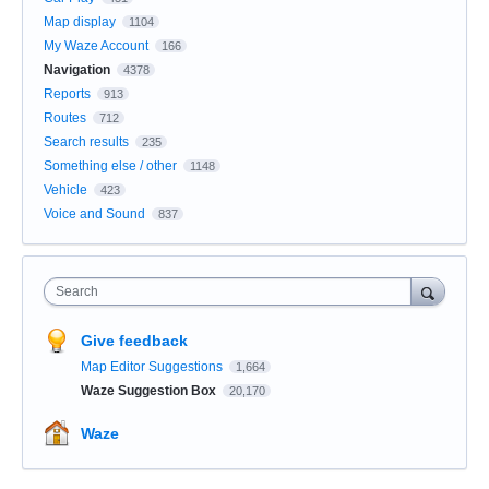
Map display
1104
My Waze Account
166
Navigation
4378
Reports
913
Routes
712
Search results
235
Something else / other
1148
Vehicle
423
Voice and Sound
837
Search
Give feedback
Map Editor Suggestions
1,664
Waze Suggestion Box
20,170
Waze