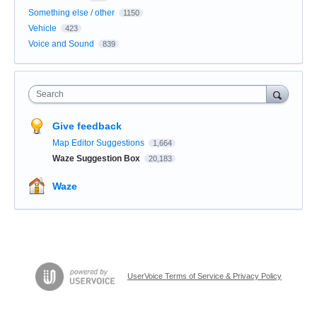
Something else / other
1150
Vehicle
423
Voice and Sound
839
Search
Give feedback
Map Editor Suggestions
1,664
Waze Suggestion Box
20,183
Waze
UserVoice Terms of Service & Privacy Policy