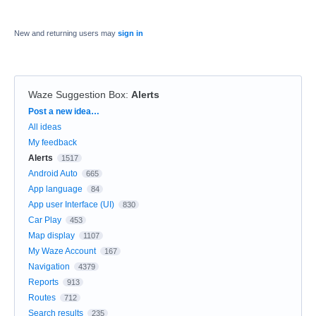
New and returning users may
sign in
Waze Suggestion Box
:
Alerts
Categories
Post a new idea…
All ideas
My feedback
Alerts
1517
Android Auto
665
App language
84
App user Interface (UI)
830
Car Play
453
Map display
1107
My Waze Account
167
Navigation
4379
Reports
913
Routes
712
Search results
235