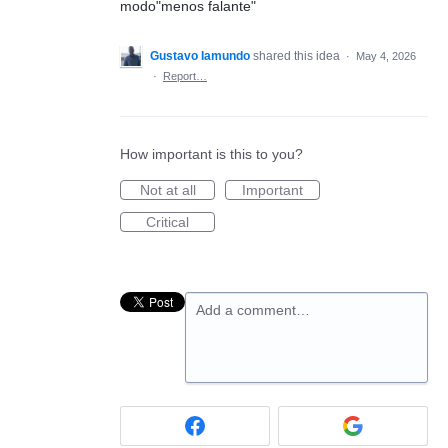
modo"menos falante"
Gustavo Iamundo
shared this idea
·
May 4, 2026
·
Report…
How important is this to you?
Not at all
Important
Critical
Add a comment…