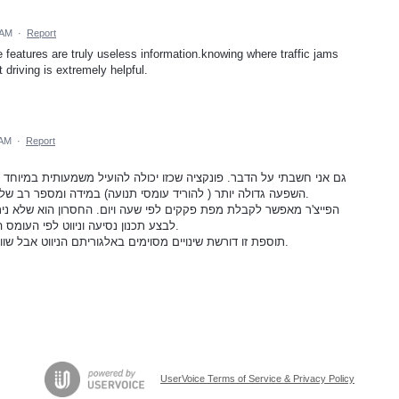
 AM
·
Report
he features are truly useless information.knowing where traffic jams
 driving is extremely helpful.
 AM
·
Report
גם אני חשבתי על הדבר. פונקציה שכזו יכולה להועיל משמעותית במיוחד
השפעה גדולה יותר ( להוריד עומסי תנועה) במידה ומספר רב של משתמשים יתכננו את הנסיעה שלהם בחכמה.
לבצע תכנון נסיעה וניווט לפי העומס הצפוי, מה שאני מציע גם להוסיף לאפליקציה זו.
תוספת זו דורשת שינויים מסוימים באלגוריתם הניווט אבל שווה את ההשקעה לפי התייעצויות שלי עם אנשים.
UserVoice Terms of Service & Privacy Policy