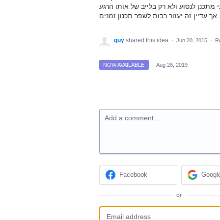
guy
shared this idea
·
Jun 20, 2015
·
R
NOW AVAILABLE
·
Aug 28, 2019
Add a comment…
Facebook
Googl
or