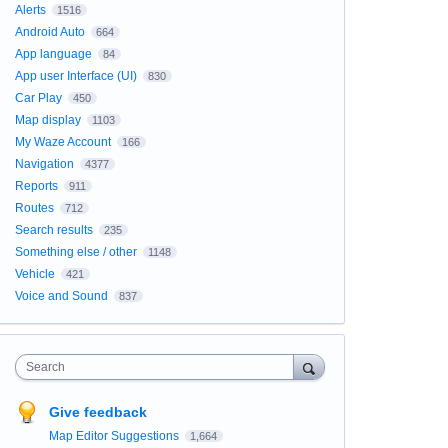
Alerts
1516
Android Auto
664
App language
84
App user Interface (UI)
830
Car Play
450
Map display
1103
My Waze Account
166
Navigation
4377
Reports
911
Routes
712
Search results
235
Something else / other
1148
Vehicle
421
Voice and Sound
837
Search
Give feedback
Map Editor Suggestions
1,664