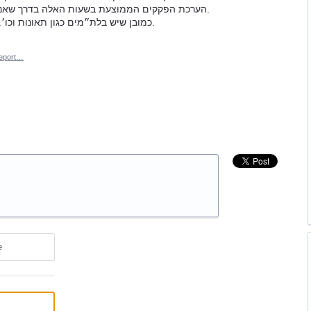
הערכת הפקקים הממוצעת בשעות האלה בדרך שאני מתכנן לנסוע ולא רק בלייב של אותו הרגע.
כמובן שיש בלת״מים כגון תאונות וכו׳. אך עדיין זה יעזור רבות לשפר תכנון זמנים.
eport…
e