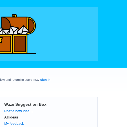
New and returning users may
sign in
Waze Suggestion Box
Categories
Post a new idea…
All ideas
My feedback