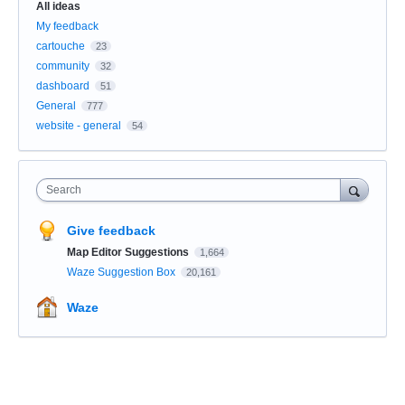
All ideas
My feedback
cartouche
23
community
32
dashboard
51
General
777
website - general
54
Search
Give feedback
Map Editor Suggestions
1,664
Waze Suggestion Box
20,161
Waze