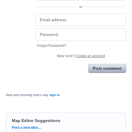
or
Forgot Password?
New here?
Create an account
Post comment
New and returning users may
sign in
Map Editor Suggestions
Categories
Post a new idea…