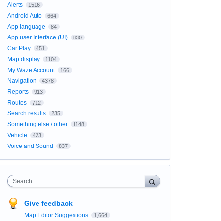
Alerts
1516
Android Auto
664
App language
84
App user Interface (UI)
830
Car Play
451
Map display
1104
My Waze Account
166
Navigation
4378
Reports
913
Routes
712
Search results
235
Something else / other
1148
Vehicle
423
Voice and Sound
837
Search
Give feedback
Map Editor Suggestions
1,664