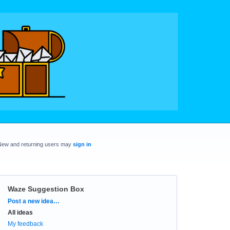
New and returning users may
sign in
Waze Suggestion Box
Categories
Post a new idea…
All ideas
My feedback