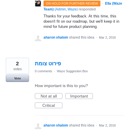
·
Ella (Waze
ON HOLD FOR FURTHER REVIEW
Team)
(
Admin, Waze
)
responded
Thanks for your feedback. At this time, this
doesn't fit on our roadmap, but we'll keep it in
mind for future product planning.
aharon shalom
shared this idea
·
Mar 2, 2016
2
פירוט צומת
votes
0 comments
·
Waze Suggestion Box
Vote
How important is this to you?
Not at all
Important
Critical
aharon shalom
shared this idea
·
Mar 2, 2016