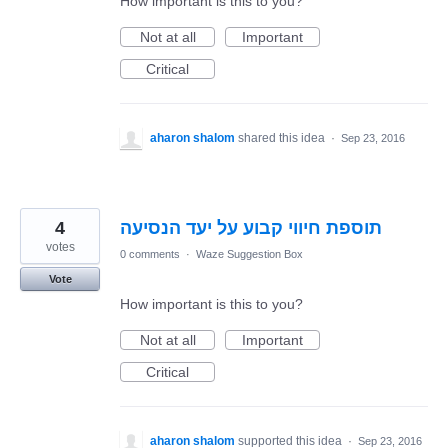
How important is this to you?
Not at all
Important
Critical
aharon shalom
shared this idea
·
Sep 23, 2016
4
תוספת חיווי קבוע על יעד הנסיעה
votes
0 comments
·
Waze Suggestion Box
Vote
How important is this to you?
Not at all
Important
Critical
aharon shalom
supported this idea
·
Sep 23, 2016