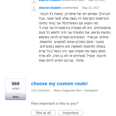
aharon shalom
shared this idea
·
May 10, 2017
aharon shalom
commented
·
May 10, 2017
חברהלך עשיתם יופי של שיפורים, באמת כל הכבוד.
הגרסאות הקודמות היו בושה שלא לומר זוועה. אבל
מה הקטע עם המועדפים? אני בוחר נסיעה
מהמועדפים, היא לא נשמרת בהיסטוריה! אני מכין לי
נסיעות מראש, את המועדף אני חייב לחפש כל פעם
מחדש. אבסורד. המועדפים אמורים להיות בשימוש
מוגבר. אתם הופכים אותם למוקצים. תתעשתו.
באותה הזדמנות תאפשרו מיון וחיפוש במועדפים.
ממש בושה מה שקורה שם. היה נכשל בכל קורס
תיכנות. אוקיי? מועדפים זה לא בן חורג, ולא סרח
מיותר, גם הם ראויים ליחס נאות.
569
choose my custom route!
votes
134 comments
·
Waze Suggestion Box
»
Navigation
Vote
How important is this to you?
Not at all
Important