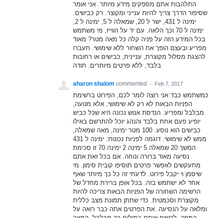
התלהבות אתם מספקים מידע מיותר. אני אומר
שסיפור הדרך צריך להיות ענייני ומקוצר. רק כבישים.
ימינה ל 431, ישר ל 20, שמאלה ל 5, ימינה ל 2,
ימינה ל 70 וכך הלאה. עם יד על הווייז, מי משתמש
בכל המידע הזה על פניה קלה כל מאה מטר? מאוד
מפריע ובעצם הופך את השחור ללא שימושי. תעברו
להצגת מסלול מקוצרת, עניינית, כבישים או רחובות
בלבד, ללא פרטים מיותרים. תודה
aharon shalom
commented
·
Feb 7, 2017
כמשתמש כבד אני רוצה לומר לכם, הפירוט ברשימת
הפניות הבאות לא רק לא שימושי, אלא מטעה,
מבלבל ומפריע. הנדסת אנוש נכונה היא שכל כביש
יופיע פעם אחת בלבד והנהג יוכל להתרשם באילו
כבישים הוא נוסע. 100 מטר ימינה, מאה שמאלה,
ממש לא שימושי. דוגמה לפניות נכונות: ימינה ל 431
המשך 20 שמאלה 5 ימינה 2 ימינה 70 זו סכימת
נסיעה מאוד ברורה ונוחה. אם בכל זאת אתם
מתעקשים לאפשר פרטים תוסיפו קובית סימון. מי
שיסמן וי יקבל פירוט. לדעתי זה כל כך מיותר שאף
אחד לא ישתמש בזה. בכל אופן ברירת מחדל של
הרשימה השחורה של הפניות הבאות צריכה להיות
מקוצרת וסכמטית. כדי שתתן תמונת מצב כללית
ומלאה על הנסיעה. את הפרטים אתה כבר רואה על
המפה. לרשום אותם במילים רק מבלבל. המצב