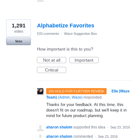
1,291
Alphabetize Favorites
votes
533 comments
·
Waze Suggestion Box
Vote
How important is this to you?
Not at all
Important
Critical
·
Ella (Waze
ON HOLD FOR FURTHER REVIEW
Team)
(
Admin, Waze
)
responded
Thanks for your feedback. At this time, this
doesn't fit on our roadmap, but we'll keep it in
mind for future product planning.
aharon shalom
supported this idea
·
Sep 23, 2016
aharon shalom
commented
·
Sep 23, 2016