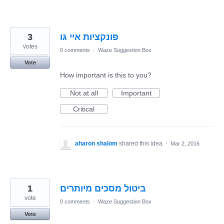
3
פונקציות איי גו
votes
0 comments
·
Waze Suggestion Box
Vote
How important is this to you?
Not at all
Important
Critical
aharon shalom
shared this idea
·
Mar 2, 2016
1
ביטול מסכים מיותרים
vote
0 comments
·
Waze Suggestion Box
Vote