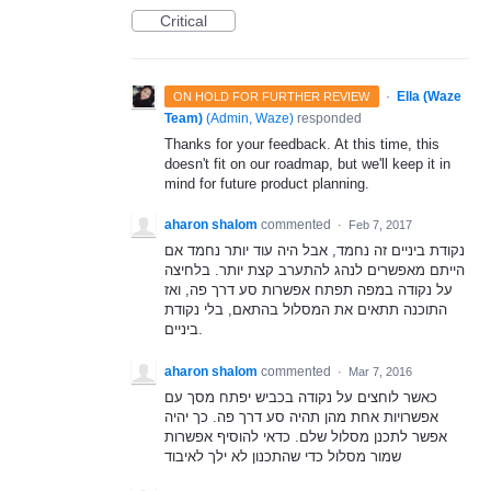
Critical
·
Ella (Waze
ON HOLD FOR FURTHER REVIEW
Team)
(
Admin, Waze
)
responded
Thanks for your feedback. At this time, this
doesn't fit on our roadmap, but we'll keep it in
mind for future product planning.
aharon shalom
commented
·
Feb 7, 2017
נקודת ביניים זה נחמד, אבל היה עוד יותר נחמד אם
הייתם מאפשרים לנהג להתערב קצת יותר. בלחיצה
על נקודה במפה תפתח אפשרות סע דרך פה, ואז
התוכנה תתאים את המסלול בהתאם, בלי נקודת
ביניים.
aharon shalom
commented
·
Mar 7, 2016
כאשר לוחצים על נקודה בכביש יפתח מסך עם
אפשרויות אחת מהן תהיה סע דרך פה. כך יהיה
אפשר לתכנן מסלול שלם. כדאי להוסיף אפשרות
שמור מסלול כדי שהתכנון לא ילך לאיבוד