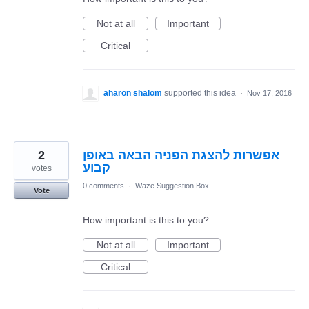
Not at all
Important
Critical
aharon shalom
supported this idea
·
Nov 17, 2016
2
אפשרות להצגת הפניה הבאה באופן
קבוע
votes
0 comments
·
Waze Suggestion Box
Vote
How important is this to you?
Not at all
Important
Critical