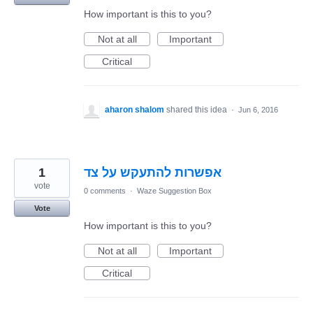
How important is this to you?
Not at all
Important
Critical
aharon shalom
shared this idea
·
Jun 6, 2016
1
אפשרות להתעקש על צד
vote
0 comments
·
Waze Suggestion Box
Vote
How important is this to you?
Not at all
Important
Critical