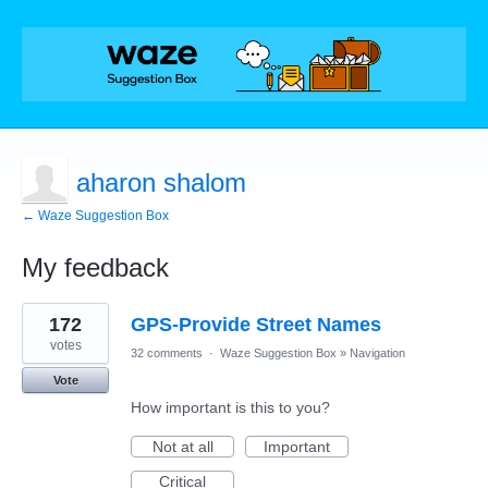
aharon shalom
← Waze Suggestion Box
My feedback
29
172
GPS-Provide Street Names
results
found
votes
32 comments
·
Waze Suggestion Box
»
Navigation
Vote
How important is this to you?
Not at all
Important
Critical