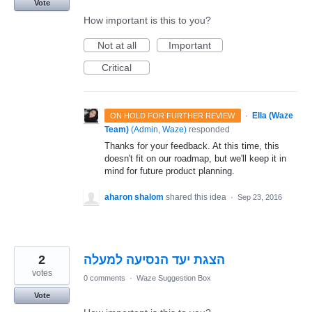
Vote
How important is this to you?
Not at all
Important
Critical
·
Ella (Waze
ON HOLD FOR FURTHER REVIEW
Team)
(
Admin, Waze
)
responded
Thanks for your feedback. At this time, this
doesn't fit on our roadmap, but we'll keep it in
mind for future product planning.
aharon shalom
shared this idea
·
Sep 23, 2016
2
הצגת יעד הנסיעה למעלה
votes
0 comments
·
Waze Suggestion Box
Vote