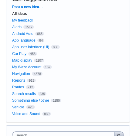
Categories
Post a new idea…
All ideas
My feedback
Alerts
1517
Android Auto
665
App language
84
App user Interface (UI)
830
Car Play
453
Map display
1107
My Waze Account
167
Navigation
4378
Reports
913
Routes
712
Search results
235
Something else / other
1150
Vehicle
423
Voice and Sound
839
Search