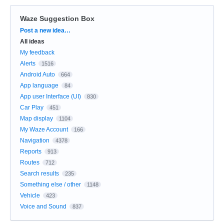
Waze Suggestion Box
Categories
Post a new idea…
All ideas
My feedback
Alerts
1516
Android Auto
664
App language
84
App user Interface (UI)
830
Car Play
451
Map display
1104
My Waze Account
166
Navigation
4378
Reports
913
Routes
712
Search results
235
Something else / other
1148
Vehicle
423
Voice and Sound
837