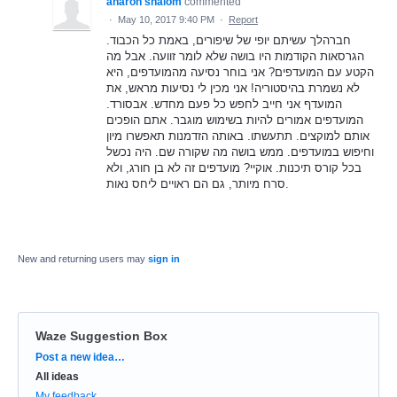
aharon shalom
commented
·
May 10, 2017 9:40 PM
·
Report
חברהלך עשיתם יופי של שיפורים, באמת כל הכבוד.
הגרסאות הקודמות היו בושה שלא לומר זוועה. אבל מה
הקטע עם המועדפים? אני בוחר נסיעה מהמועדפים, היא
לא נשמרת בהיסטוריה! אני מכין לי נסיעות מראש, את
המועדף אני חייב לחפש כל פעם מחדש. אבסורד.
המועדפים אמורים להיות בשימוש מוגבר. אתם הופכים
אותם למוקצים. תתעשתו. באותה הזדמנות תאפשרו מיון
וחיפוש במועדפים. ממש בושה מה שקורה שם. היה נכשל
בכל קורס תיכנות. אוקיי? מועדפים זה לא בן חורג, ולא
סרח מיותר, גם הם ראויים ליחס נאות.
New and returning users may
sign in
Waze Suggestion Box
Categories
Post a new idea…
All ideas
My feedback