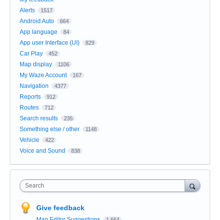
Alerts
1517
Android Auto
664
App language
84
App user Interface (UI)
829
Car Play
452
Map display
1106
My Waze Account
167
Navigation
4377
Reports
912
Routes
712
Search results
235
Something else / other
1148
Vehicle
422
Voice and Sound
838
Search
Give feedback
Map Editor Suggestions
1,664