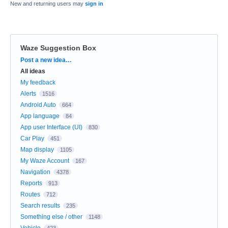
New and returning users may
sign in
Waze Suggestion Box
Categories
Post a new idea…
All ideas
My feedback
Alerts
1516
Android Auto
664
App language
84
App user Interface (UI)
830
Car Play
451
Map display
1105
My Waze Account
167
Navigation
4378
Reports
913
Routes
712
Search results
235
Something else / other
1148
Vehicle
423