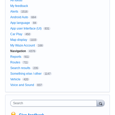
All ideas
My feedback
Alerts
1516
Android Auto
664
App language
84
App user Interface (UI)
831
Car Play
450
Map display
1103
My Waze Account
166
Navigation
4376
Reports
911
Routes
711
Search results
235
Something else / other
1147
Vehicle
420
Voice and Sound
837
Search
Give feedback