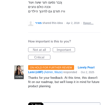
ןכבר נסענו חצי שעה ועוד
וככה כולם נהנים
וויז תורם גם לחינוך הילדים
מאיר
shared this idea
·
Apr 2, 2018
·
Report…
How important is this to you?
Not at all
Important
Critical
·
Lovely Pearl
ON HOLD FOR FURTHER REVIEW
Lemi (xWF)
(
Admin, Waze
)
responded
·
Oct 2, 2025
ADMIN
Thanks for your feedback. At this time, this doesn't
fit on our roadmap, but we'll keep it in mind for future
product planning.