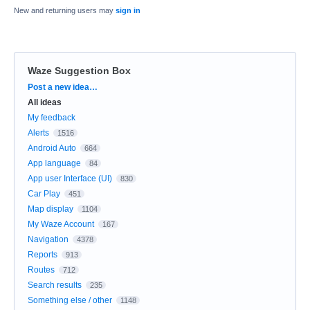
New and returning users may
sign in
Waze Suggestion Box
Categories
Post a new idea…
All ideas
My feedback
Alerts
1516
Android Auto
664
App language
84
App user Interface (UI)
830
Car Play
451
Map display
1104
My Waze Account
167
Navigation
4378
Reports
913
Routes
712
Search results
235
Something else / other
1148