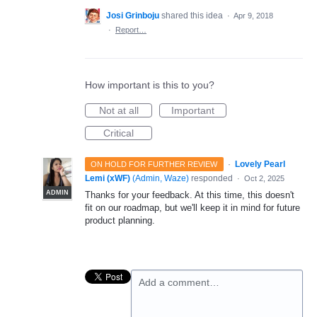
Josi Grinboju
shared this idea
·
Apr 9, 2018
·
Report…
How important is this to you?
Not at all
Important
Critical
·
Lovely Pearl
ON HOLD FOR FURTHER REVIEW
Lemi (xWF)
(
Admin, Waze
)
responded
·
Oct 2, 2025
ADMIN
Thanks for your feedback. At this time, this doesn't
fit on our roadmap, but we'll keep it in mind for future
product planning.
Add a comment…