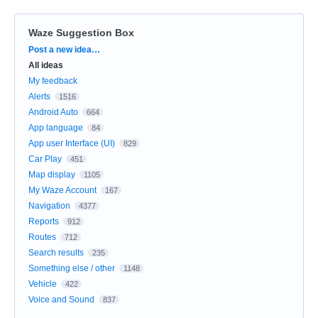
Waze Suggestion Box
Categories
Post a new idea…
All ideas
My feedback
Alerts
1516
Android Auto
664
App language
84
App user Interface (UI)
829
Car Play
451
Map display
1105
My Waze Account
167
Navigation
4377
Reports
912
Routes
712
Search results
235
Something else / other
1148
Vehicle
422
Voice and Sound
837