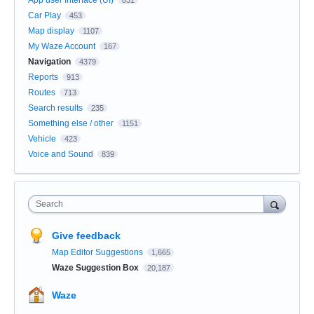
Car Play
453
Map display
1107
My Waze Account
167
Navigation
4379
Reports
913
Routes
713
Search results
235
Something else / other
1151
Vehicle
423
Voice and Sound
839
Search
Give feedback
Map Editor Suggestions
1,665
Waze Suggestion Box
20,187
Waze