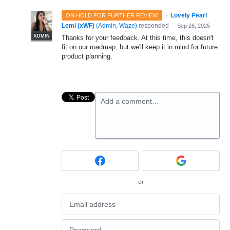
·
Lovely Pearl
ON HOLD FOR FURTHER REVIEW
Lemi (xWF)
(
Admin, Waze
)
responded
·
Sep 26, 2025
ADMIN
Thanks for your feedback. At this time, this doesn't
fit on our roadmap, but we'll keep it in mind for future
product planning.
Add a comment…
or