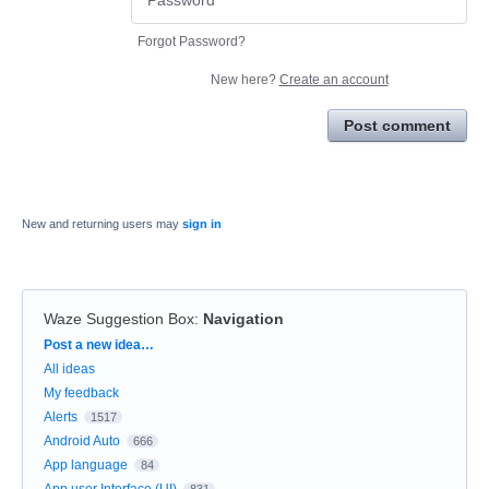
Forgot Password?
New here?
Create an account
Post comment
New and returning users may
sign in
Waze Suggestion Box
:
Navigation
Categories
Post a new idea…
All ideas
My feedback
Alerts
1517
Android Auto
666
App language
84
App user Interface (UI)
831