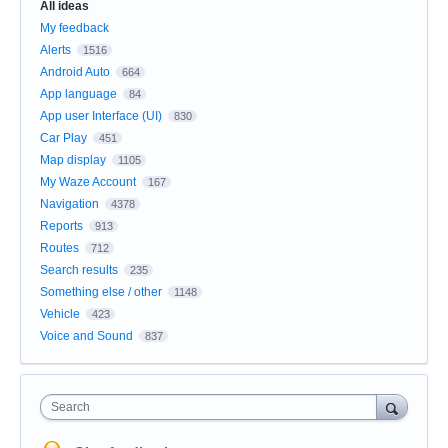
All ideas
My feedback
Alerts
1516
Android Auto
664
App language
84
App user Interface (UI)
830
Car Play
451
Map display
1105
My Waze Account
167
Navigation
4378
Reports
913
Routes
712
Search results
235
Something else / other
1148
Vehicle
423
Voice and Sound
837
Search