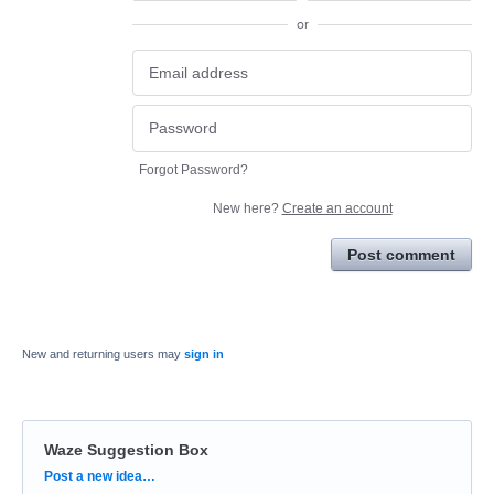
or
Forgot Password?
New here?
Create an account
Post comment
New and returning users may
sign in
Waze Suggestion Box
Categories
Post a new idea…