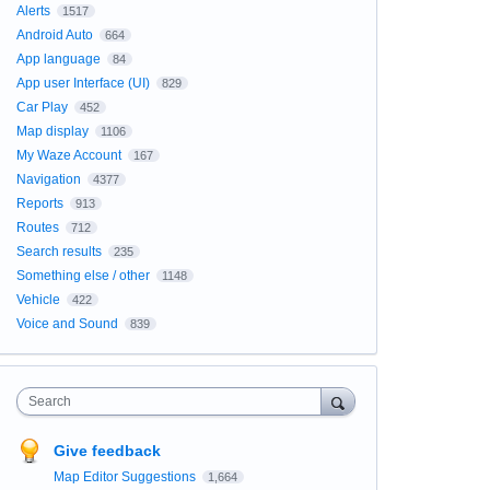
Alerts
1517
Android Auto
664
App language
84
App user Interface (UI)
829
Car Play
452
Map display
1106
My Waze Account
167
Navigation
4377
Reports
913
Routes
712
Search results
235
Something else / other
1148
Vehicle
422
Voice and Sound
839
Search
Give feedback
Map Editor Suggestions
1,664