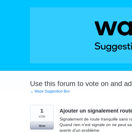
Skip
to
content
Use this forum to vote on and a
← Waze Suggestion Box
1
Ajouter un signalement route
vote
Signalement de route tranquille sans r
Quand rien n'est signale on ne peut sav
Vote
avertir d'un problème