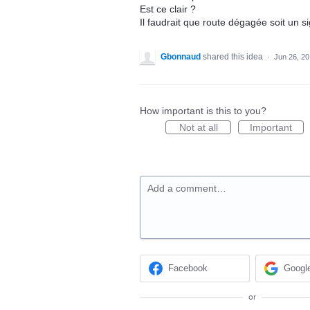
Est ce clair ?
Il faudrait que route dégagée soit un s
Gbonnaud
shared this idea
·
Jun 26, 2
How important is this to you?
Not at all
Important
Add a comment…
Facebook
Googl
or