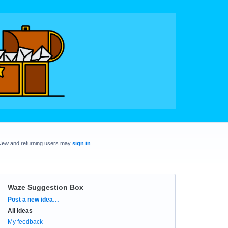
New and returning users may
sign in
Waze Suggestion Box
Categories
Post a new idea…
All ideas
My feedback