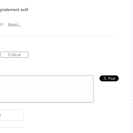
ignalement actif
013
·
Report…
Critical
e