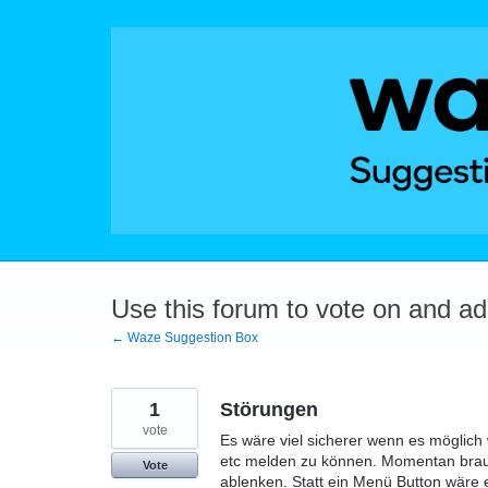
Skip
to
content
Use this forum to vote on and a
← Waze Suggestion Box
1
Störungen
vote
Es wäre viel sicherer wenn es möglich
etc melden zu können. Momentan brauc
Vote
ablenken. Statt ein Menü Button wäre