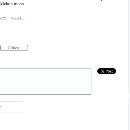
 klicken muss.
 2021
·
Report…
Critical
e