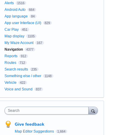
Alerts
1516
Android Auto
664
App language
84
App user Interface (UI)
829
Car Play
451
Map display
1105
My Waze Account
167
Navigation
4377
Reports
912
Routes
712
Search results
235
Something else / other
1148
Vehicle
422
Voice and Sound
837
Search
Give feedback
Map Editor Suggestions
1,664