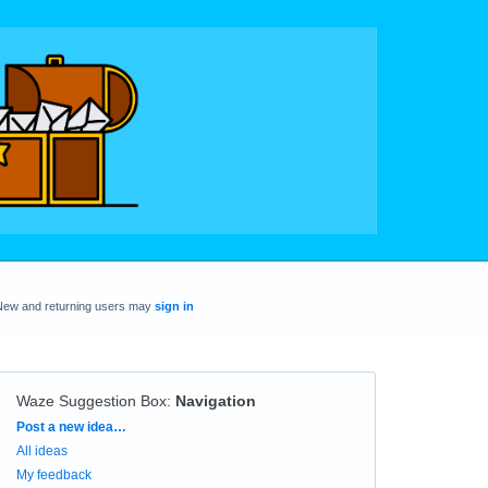
New and returning users may
sign in
Waze Suggestion Box
:
Navigation
Categories
Post a new idea…
All ideas
My feedback