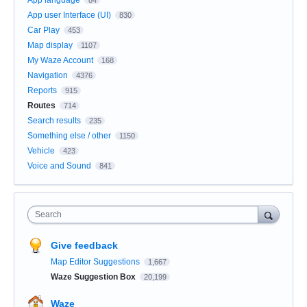
App user Interface (UI)
830
Car Play
453
Map display
1107
My Waze Account
168
Navigation
4376
Reports
915
Routes
714
Search results
235
Something else / other
1150
Vehicle
423
Voice and Sound
841
Search
Give feedback
Map Editor Suggestions
1,667
Waze Suggestion Box
20,199
Waze