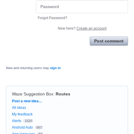
Forgot Password?
New here?
Create an account
Post comment
New and returning users may
sign in
Waze Suggestion Box
:
Routes
Categories
Post a new idea…
All ideas
My feedback
Alerts
1520
Android Auto
667
App language
84