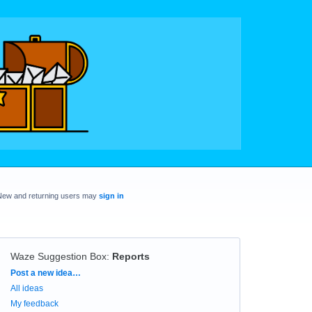
New and returning users may
sign in
Waze Suggestion Box
:
Reports
Categories
Post a new idea…
All ideas
My feedback