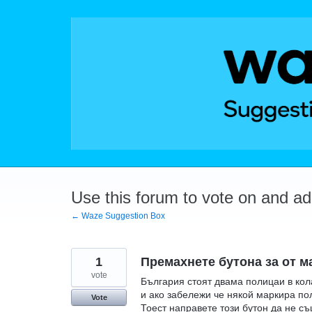
Skip
to
content
Use this forum to vote on and a
← Waze Suggestion Box
1
Премахнете бутона за от м
vote
България стоят двама полицаи в кол
и ако забележи че някой маркира по
Vote
Тоест направете този бутон да не с