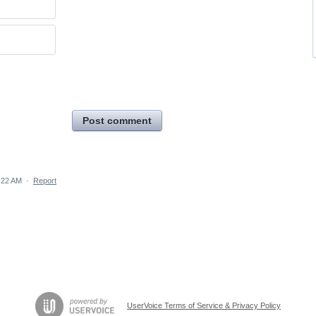
Post comment
:22 AM
·
Report
UserVoice Terms of Service & Privacy Policy