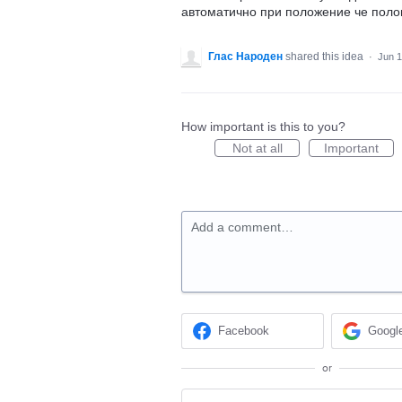
автоматично при положение че полов
Глас Народен
shared this idea
·
Jun 1
How important is this to you?
Not at all
Important
Add a comment…
Facebook
Googl
or