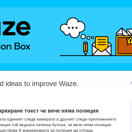
dd ideas to improve Waze.
аркиране тоест че вече няма полиция
ата единият следи камерата а другият следи приложението
лиция той веднага натиска бутона, че вече няма полиция.
ъществува А маркировката за полиция да отпада