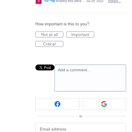
עדי לוי
shared this idea
·
Jul 29, 2022
·
Report…
How important is this to you?
Not at all
Important
Critical
Add a comment…
or