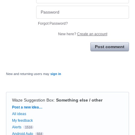
Forgot Password?
New here?
Create an account
Post comment
New and returning users may
sign in
Waze Suggestion Box
:
Something else / other
Categories
Post a new idea…
All ideas
My feedback
Alerts
1516
Android Auto
664