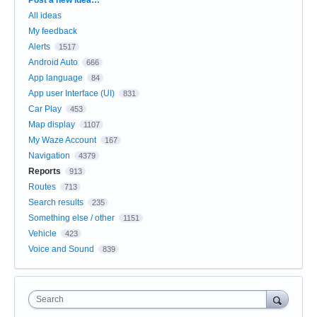
All ideas
My feedback
Alerts
1517
Android Auto
666
App language
84
App user Interface (UI)
831
Car Play
453
Map display
1107
My Waze Account
167
Navigation
4379
Reports
913
Routes
713
Search results
235
Something else / other
1151
Vehicle
423
Voice and Sound
839
Search