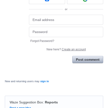
or
Forgot Password?
New here?
Create an account
Post comment
New and returning users may
sign in
Waze Suggestion Box
:
Reports
Categories
Post a new idea…