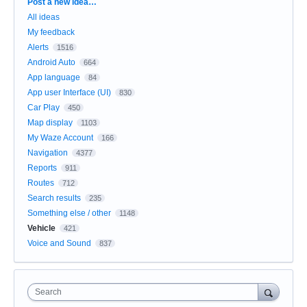
Categories
Post a new idea…
All ideas
My feedback
Alerts
1516
Android Auto
664
App language
84
App user Interface (UI)
830
Car Play
450
Map display
1103
My Waze Account
166
Navigation
4377
Reports
911
Routes
712
Search results
235
Something else / other
1148
Vehicle
421
Voice and Sound
837
Search