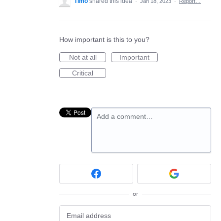
Timo
shared this idea
·
Jan 18, 2023
·
Report…
How important is this to you?
Not at all
Important
Critical
Add a comment…
or