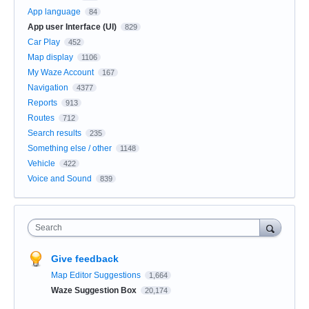
App language
84
App user Interface (UI)
829
Car Play
452
Map display
1106
My Waze Account
167
Navigation
4377
Reports
913
Routes
712
Search results
235
Something else / other
1148
Vehicle
422
Voice and Sound
839
Search
Give feedback
Map Editor Suggestions
1,664
Waze Suggestion Box
20,174