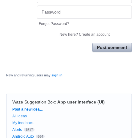
Forgot Password?
New here?
Create an account
Post comment
New and returning users may
sign in
Waze Suggestion Box
:
App user Interface (UI)
Categories
Post a new idea…
All ideas
My feedback
Alerts
1517
Android Auto
664