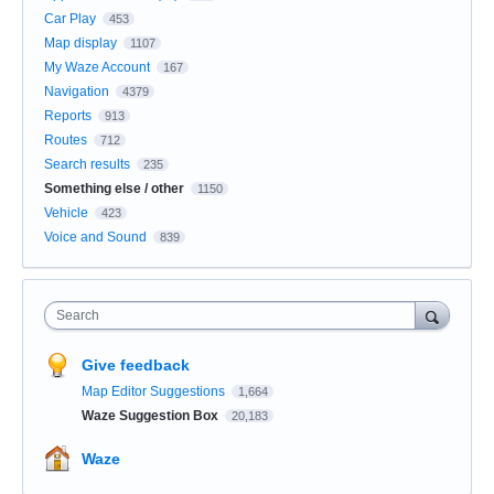
Car Play
453
Map display
1107
My Waze Account
167
Navigation
4379
Reports
913
Routes
712
Search results
235
Something else / other
1150
Vehicle
423
Voice and Sound
839
Search
Give feedback
Map Editor Suggestions
1,664
Waze Suggestion Box
20,183
Waze