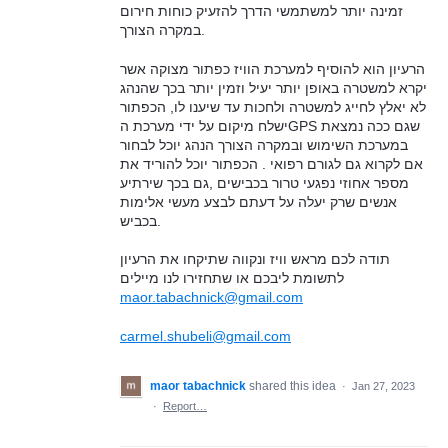
זמינה יותר למשתמשי הדרך להזעיק כוחות חירום
במקרה הצורך.
הרעיון הוא להוסיף למערכת הוויז כפתור מצוקה אשר
יקרא למשטרה באופן יותר יעיל וזמין יותר בכך שהנהג
לא יאלץ לחייג למשטרה ולחכות עד שיענו לו, הכפתור
ישלח מיקום על ידי מערכת הGPS שגם ככה נמצאת
במערכת השימוש ובמקרה הצורך הנהג יוכל לבחור
אם לקרוא גם לגורם רפואי . הכפתור יוכל להוריד את
מספר אחוזי נפגעי טרור בכבישים ,גם בכך שירתיע
אנשים שרק יעלה על דעתם לבצע מעשי אלימות
בכביש.
תודה לכם מראש וויז ונקווה שתיקחו את הרעיון
לתשומת ליבכם או שתחזירו לנו מיילים
maor.tabachnick@gmail.com
carmel.shubeli@gmail.com
maor tabachnick
shared this idea
·
Jan 27, 2023
·
Report…