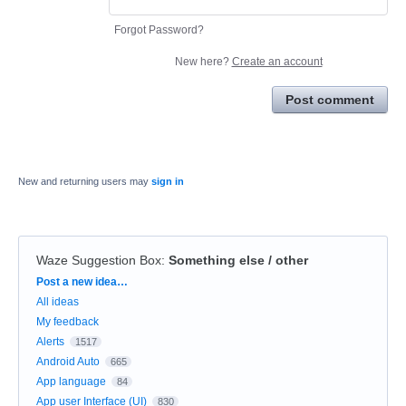
Forgot Password?
New here?
Create an account
Post comment
New and returning users may
sign in
Waze Suggestion Box
:
Something else / other
Categories
Post a new idea…
All ideas
My feedback
Alerts
1517
Android Auto
665
App language
84
App user Interface (UI)
830