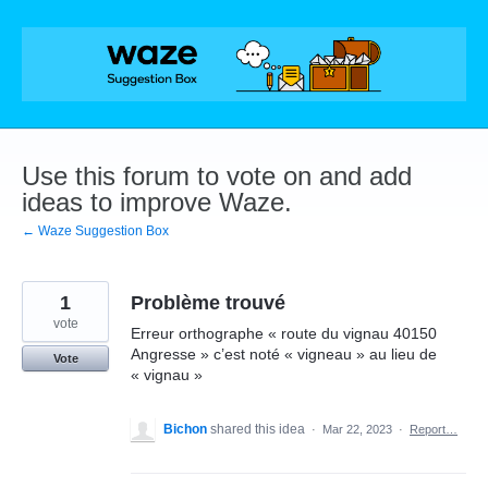
Skip
to
content
Use this forum to vote on and add
ideas to improve Waze.
← Waze Suggestion Box
1
Problème trouvé
vote
Erreur orthographe « route du vignau 40150
Angresse » c’est noté « vigneau » au lieu de
Vote
« vignau »
Bichon
shared this idea
·
Mar 22, 2023
·
Report…