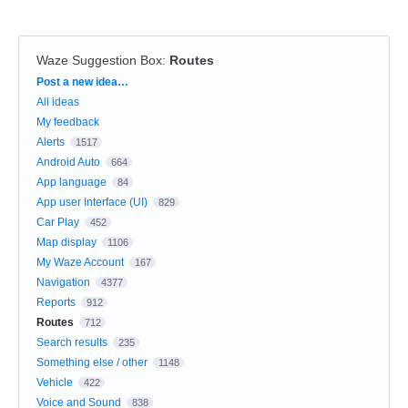
Waze Suggestion Box
:
Routes
Categories
Post a new idea…
All ideas
My feedback
Alerts
1517
Android Auto
664
App language
84
App user Interface (UI)
829
Car Play
452
Map display
1106
My Waze Account
167
Navigation
4377
Reports
912
Routes
712
Search results
235
Something else / other
1148
Vehicle
422
Voice and Sound
838