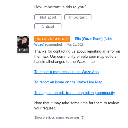
How important is this to you?
Not at all
Important
Critical
·
Ella (Waze Team)
(
Admin,
NOT A SUGGESTION
Waze
)
responded
·
Mar 11, 2024
ADMIN
Thanks for contacting us about reporting an error on
the map. Our community of volunteer map editors
handle all changes to the Waze map.
To report a map issue in the Waze App
To report an issue on the Waze Live Map
To suggest an edit to the map-editing community
Note that it may take some time for them to review
your request.
Show previous admin responses
(2)