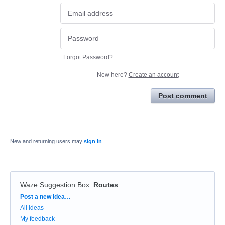
Forgot Password?
New here?
Create an account
Post comment
New and returning users may
sign in
Waze Suggestion Box
:
Routes
Categories
Post a new idea…
All ideas
My feedback