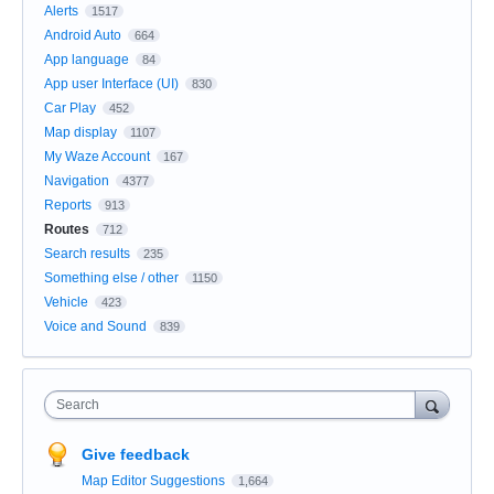
Alerts
1517
Android Auto
664
App language
84
App user Interface (UI)
830
Car Play
452
Map display
1107
My Waze Account
167
Navigation
4377
Reports
913
Routes
712
Search results
235
Something else / other
1150
Vehicle
423
Voice and Sound
839
Search
Give feedback
Map Editor Suggestions
1,664