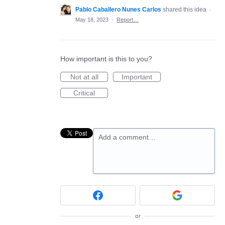
Pablo Caballero Nunes Carlos
shared this idea
·
May 18, 2023
·
Report…
How important is this to you?
Not at all
Important
Critical
Add a comment…
or