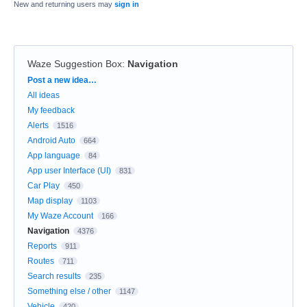
New and returning users may
sign in
Waze Suggestion Box
:
Navigation
Categories
Post a new idea…
All ideas
My feedback
Alerts
1516
Android Auto
664
App language
84
App user Interface (UI)
831
Car Play
450
Map display
1103
My Waze Account
166
Navigation
4376
Reports
911
Routes
711
Search results
235
Something else / other
1147
Vehicle
420