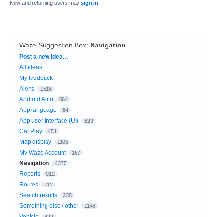
New and returning users may
sign in
Waze Suggestion Box
:
Navigation
Categories
Post a new idea…
All ideas
My feedback
Alerts
1516
Android Auto
664
App language
84
App user Interface (UI)
829
Car Play
451
Map display
1105
My Waze Account
167
Navigation
4377
Reports
912
Routes
712
Search results
235
Something else / other
1148
Vehicle
422